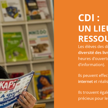
CDI :
UN LIE
RESSO
Les élèves des d
diversité des liv
heures d’ouvert
d’information).
Ils peuvent effe
internet
et réali
Ils trouvent ég
précieux pour l