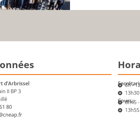
onnées
Hora
t d’Arbrissel
Secrétaria
8h - 1
in II BP 3
13h30 
llé
Cours :
8h45 -
61 80
13h55 
@cneap.fr