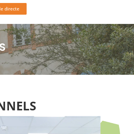
le directe
S
NNELS