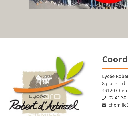
Coord
Lycée Rober
8 place Urba
49120 Chemi
02 41 30 
chemille