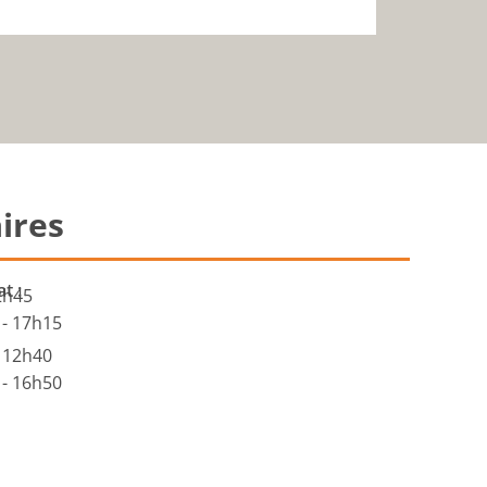
ires
t :
2h45
- 17h15
 12h40
- 16h50